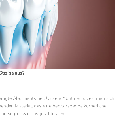
trziga aus?
efertigte Abutments her. Unsere Abutments zeichnen sich
wenden Material, das eine hervorragende körperliche
 sind so gut wie ausgeschlossen.