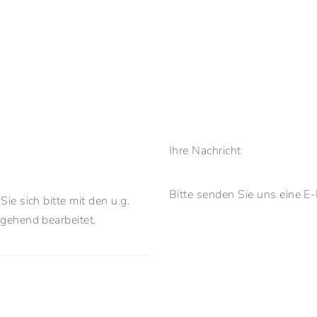
OME
LEISTUNGEN
DENTONA
ÜBER UNS
J
Ihre Nachricht
Bitte senden Sie uns eine E-
e sich bitte mit den u.g.
gehend bearbeitet.